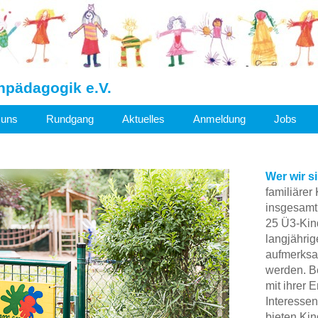
hpädagogik e.V.
 uns
Rundgang
Aktuelles
Anmeldung
Jobs
Wer wir s
familiärer
insgesamt
25 Ü3-Kind
langjährig
aufmerksam
werden. Be
mit ihrer 
Interessen
bieten Kin