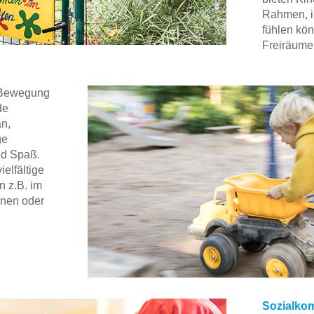
Rahmen, i
fühlen kön
Freiräume 
 Bewegung
de
an,
ge
nd Spaß.
ielfältige
 z.B. im
nen oder
Sozialkom