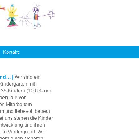
Kontakt
ind… |
Wir sind ein
 Kindergarten mit
 35 Kindern (10 U3- und
er), die von
en Mitarbeitern
 und liebevoll betreut
i uns stehen die Kinder
Entwicklung und ihren
 im Vordergrund. Wir
dern einen sicheren