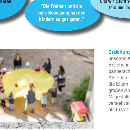
Erziehung
unserem K
Erzieherin
partnersch
Als Eltern
die Eltern
großen Ant
Mitgestalt
versteht s
als Ersatz