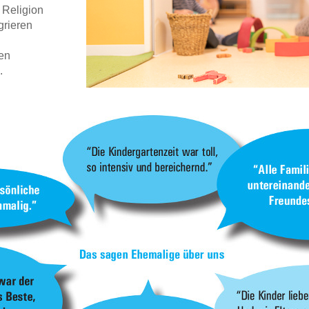
 Religion
grieren
en
.