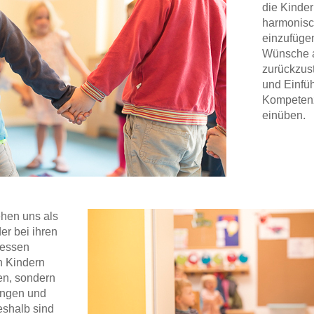
die Kinder
harmonisc
einzufügen
Wünsche 
zurückzus
und Einfü
Kompetenze
einüben.
ehen uns als
der bei ihren
zessen
n Kindern
en, sondern
ungen und
eshalb sind