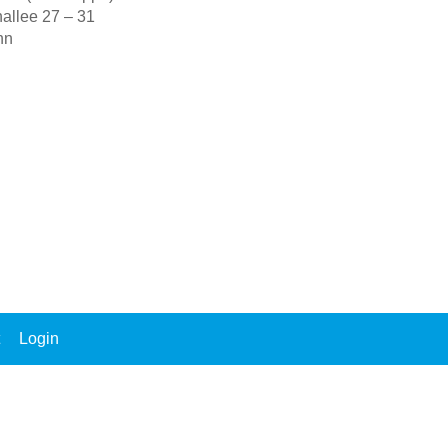
allee 27 – 31
nn
Login