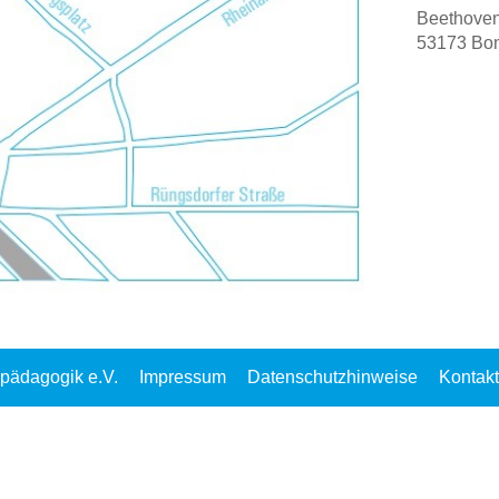
Beethoven
53173 Bo
hpädagogik e.V.
Impressum
Datenschutzhinweise
Kontakt