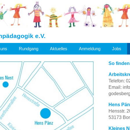
hpädagogik e.V.
 uns
Rundgang
Aktuelles
Anmeldung
Jobs
So finden
Arbeitskr
Telefon: 
Email: inf
godesberg
Hens Pän
Hensstr. 2
53173 Bo
Kleines N