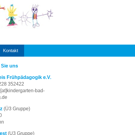
Kontakt
 Sie uns
eis Frühpädagogik e.V.
0228 352422
o[at]kindergarten-bad-
.de
z
(Ü3 Gruppe)
0
nn
est
(U3 Gruppe)